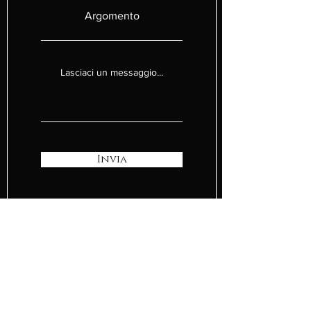
Argomento
Lasciaci un messaggio...
Invia
Fare clic su questo pulsante per la pagina di
accessibilità e una copia del documento di