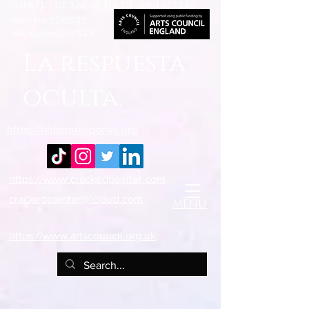
consejo de las artes de inglaterra.
Went live 22/03/22
last updated 07/11/23
La respuesta
oculta.
https://hiddenresponse.org
https://www.crackedpainter.com
crackedpainter@icloud.com
MENU
https://www.artscouncil.org.uk