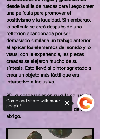
desde la silla de ruedas para luego crear
una película para promover el
positivismo y la igualdad. Sin embargo,
la película se creó después de una
reflexión abandonada por ser
demasiado similar a un trabajo anterior.
al aplicar los elementos del sonido y lo
visual con la experiencia, las piezas
creadas se alejaron mucho de su
síntesis. Esto llevó al pintor agrietado a
crear un objeto más táctil que era
interactivo e inclusivo.
PD: si desea viajar en su silla de ruedas,
Come and share with more
pregunte primero.
people!
Y no, no cuidará de tu bolso ni de tu
abrigo.