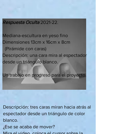
Respuesta Oculta
2021-22.
Mediana-escultura en yeso fino
Dimensiones 13cm x 16cm x 8cm
(Pirámide con caras)
Descripción: una cara mira al espectador
desde un triángulo blanco.
Un trabajo en progreso para el proyecto.
Descripción: tres caras miran hacia atrás al
espectador desde un triángulo de color
blanco.
¿Ese se acaba de mover?
Mira el video, coloca el cursor sobre la