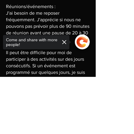
Réunions/événements :
J'ai besoin de me reposer
fréquemment. J'apprécie si nous ne
pouvons pas prévoir plus de 90 minutes
de réunion avant une pause de 20 à 30
minutes.
Come and share with more
people!
Il peut être difficile pour moi de
participer à des activités sur des jours
consécutifs. Si un événement est
programmé sur quelques jours, je suis
souvent content de venir voir à quel
point je suis capable de participer, mais
Sorry, the checkout page does not
je ne peux pas garantir de pouvoir
support sharing
Copied to clipboard
participer sur plusieurs jours
consécutifs.
Je fais de mon mieux pour planifier
mon temps afin d'être présent aux
événements et aux réunions, mais
parfois cela est impossible, et je