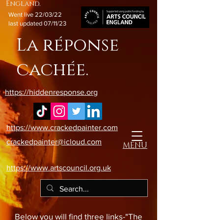
England.
Went live 22/03/22
last updated 07/11/23
La réponse
cachée.
https://hiddenresponse.org
https://www.crackedpainter.com
crackedpainter@icloud.com
MENU
https://www.artscouncil.org.uk
Below you will find three links-"The