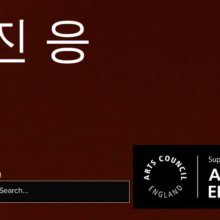
진 응
m