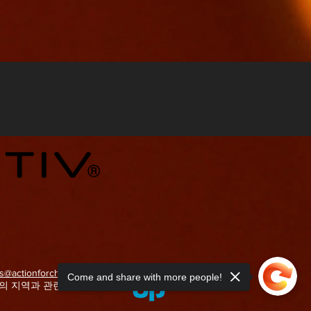
s@actionforchildren.org.uk
Come and share with more people!
의 지역과 관련하여