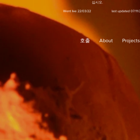
십시오.
Went live 22/03/22 last updated 07/11/
호출
About
Projects