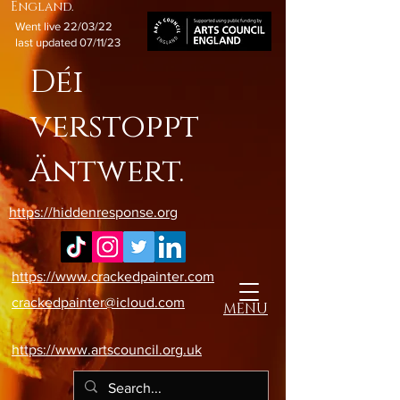
England.
Went live 22/03/22
last updated 07/11/23
Déi
verstoppt
Äntwert.
https://hiddenresponse.org
https://www.crackedpainter.com
crackedpainter@icloud.com
MENU
https://www.artscouncil.org.uk