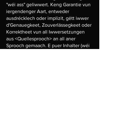
"wéi ass" geliwwert. Keng Garantie vun
iergendenger Aart, entweder
ausdrécklech oder implizit, gëtt iwwer
d'Genauegkeet, Zouverlässegkeet oder
Korrektheet vun all Iwwersetzungen
aus <Quellesprooch> an all aner
Sprooch gemaach. E puer Inhalter (wéi
Biller, Videoen, Flash, etc.) kënnen net
präzis iwwersat ginn wéinst de
Beschränkungen vun der
Iwwersetzungssoftware.
Den offiziellen Text ass déi <primär
Sprooch> Versioun vun der Websäit.
All Differenzen oder Differenzen, déi
an der Iwwersetzung erstallt sinn, sinn
net bindend an hu kee gesetzlechen
Effekt fir Konformitéit oder
Duerchféierungszwecker. Wann
iergendee Froen opstinn am