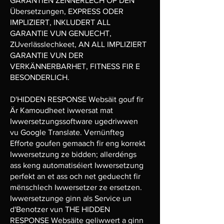
GARANTIEN ZËNNERLECH OP DEN
Übersetzungen, EXPRESS ODER
IMPLIZIERT, INKLUDERT ALL
GARANTIE VUN GENUECHT,
ZUverlässlechkeet, AN ALL IMPLIZIERT
GARANTIE VUN DER
VERKÄNNERBARHET, FITNESS FIR E
BESONDERLICH.
D'HIDDEN RESPONSE Websäit gouf fir
Är Kamoudheet iwwersat mat
Iwwersetzungssoftware ugedriwwen
vu Google Translate. Vernünfteg
Efforte goufen gemaach fir eng korrekt
Iwwersetzung ze bidden; allerdéngs
ass keng automatiséiert Iwwersetzung
perfekt an et ass och net geduecht fir
mënschlech Iwwersetzer ze ersetzen.
Iwwersetzunge ginn als Service un
d'Benotzer vun THE HIDDEN
RESPONSE Websäite geliwwert a ginn