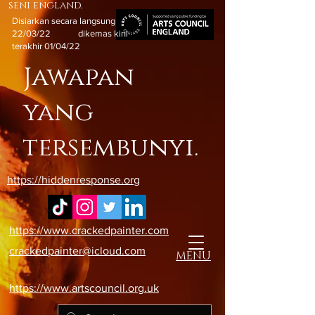
seni england.
Disiarkan secara langsung
22/03/22 dikemas kini
terakhir 01/04/22
Jawapan
yang
tersembunyi.
https://hiddenresponse.org
https://www.crackedpainter.com
crackedpainter@icloud.com
MENU
https://www.artscouncil.org.uk