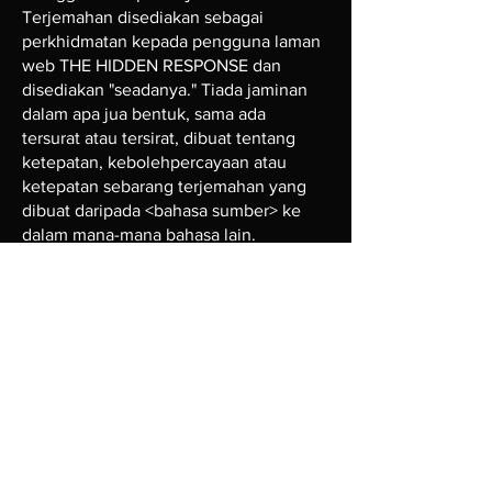
Terjemahan disediakan sebagai
perkhidmatan kepada pengguna laman
web THE HIDDEN RESPONSE dan
disediakan "seadanya." Tiada jaminan
dalam apa jua bentuk, sama ada
tersurat atau tersirat, dibuat tentang
ketepatan, kebolehpercayaan atau
ketepatan sebarang terjemahan yang
dibuat daripada <bahasa sumber> ke
dalam mana-mana bahasa lain.
Sesetengah kandungan (seperti imej,
video, Flash, dsb.) mungkin tidak
diterjemahkan dengan tepat
disebabkan oleh pengehadan perisian
terjemahan.
Teks rasmi ialah versi <primary
language> tapak web. Sebarang
percanggahan atau perbezaan yang
dicipta dalam terjemahan adalah tidak