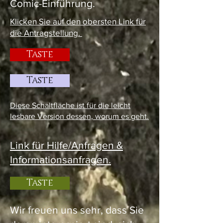
Balduin
Comic-Einführung.
Klicken Sie auf den obersten Link für
die Erforschung
die Antragstellung.
von Kunst und
Taste
Gehirn mit
ausgewählten
Taste
eingeladene
Künstler und die
Diese Schaltfläche ist für die leicht
lesbare Version dessen, worum es geht.
wissenschaftliche
Gemeinschaft.
Link für Hilfe/Anfragen &
Informationsanfragen.
Taste
Wir freuen uns sehr, dass Sie