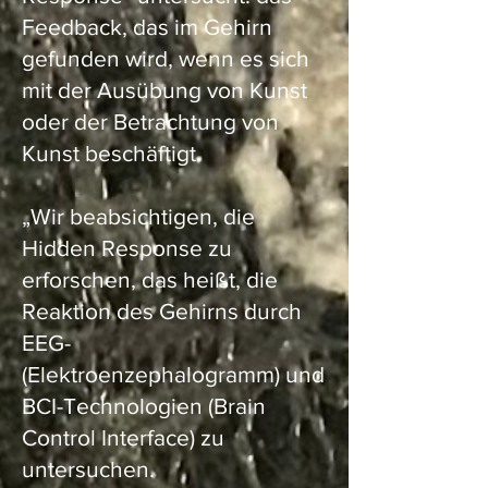
Feedback, das im Gehirn
gefunden wird, wenn es sich
mit der Ausübung von Kunst
oder der Betrachtung von
Kunst beschäftigt.
„Wir beabsichtigen, die
Hidden Response zu
erforschen, das heißt, die
Reaktion des Gehirns durch
EEG-
(Elektroenzephalogramm) und
BCI-Technologien (Brain
Control Interface) zu
untersuchen.